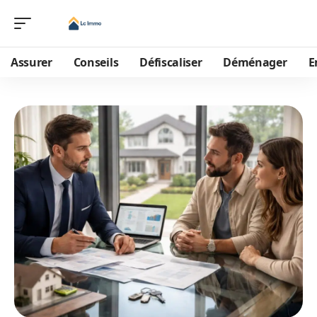
Assurer
Conseils
Défiscaliser
Déménager
E