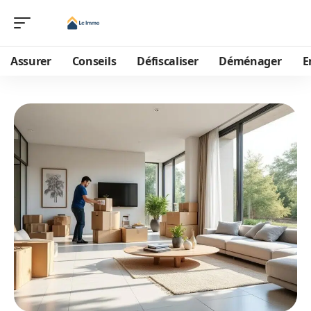
Assurer
Conseils
Défiscaliser
Déménager
E