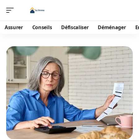
Assurer
Conseils
Défiscaliser
Déménager
E