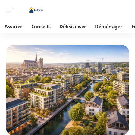
Assurer
Conseils
Défiscaliser
Déménager
E