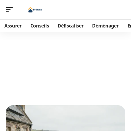
Assurer
Conseils
Défiscaliser
Déménager
E
Immo